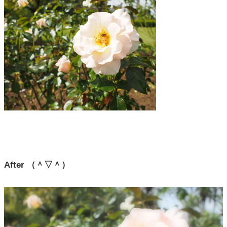
After （＾▽＾）