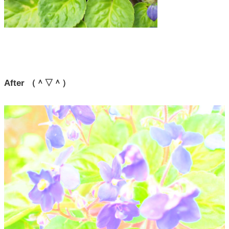
After （＾▽＾）