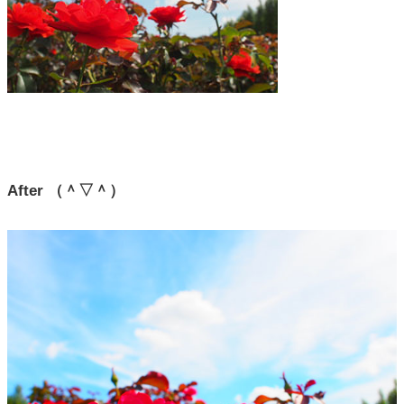
After （＾▽＾）