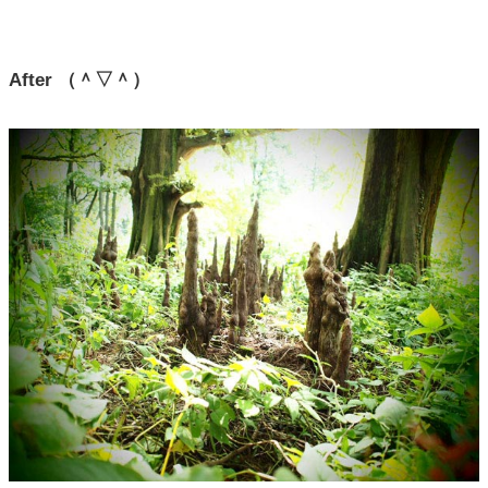
After （＾▽＾）