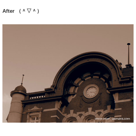
After （＾▽＾）