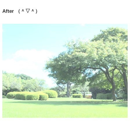
After （＾▽＾）