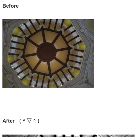
Before
After （＾▽＾）