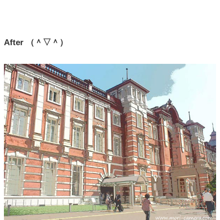
After （＾▽＾）