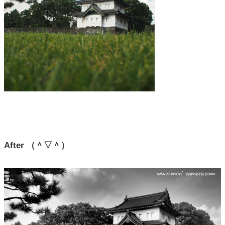
After （＾▽＾）