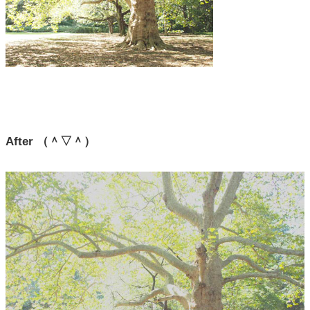
After （＾▽＾）