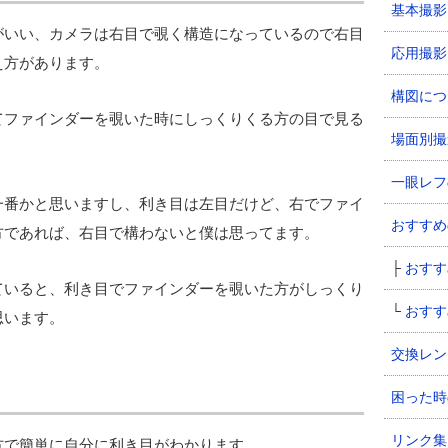
基本撮影
がいい、カメラは右目で覗く構造になっているので右目
応用撮影
え方があります。
構図につ
てファインダーを覗いた時にしっくりくる方の目で見る
場面別撮
一眼レフ
一番かと思いますし、利き目は左目だけど、右でファイ
おすすめ
方であれば、右目で構わないと僕は思ってます。
├
おすす
ていると、利き目でファインダーを覗いた方がしっくり
└
おすす
思います。
交換レン
」
困った時
リンク集
方で簡単に自分に利き目がわかります。