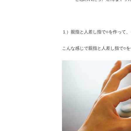
１）親指と人差し指で○を作って、
こんな感じで親指と人差し指で○を