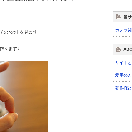
当サ
カメラ関
その○の中を見ます
作ります↓
AB
サイトと
愛用のカ
著作権と